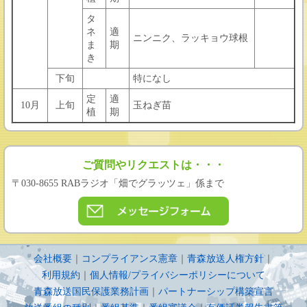
タ
ネ
適
ニンニク、ラッキョウ球根
ま
期
き
下旬
特になし
定
適
10月
上旬
玉ねぎ苗
植
期
ご質問やリクエストは・・・
〒030-8655 RABラジオ「畑でグラッツェ」係まで
会社概要
｜
コンプライアンス憲章
｜
青森放送人権方針
｜
利用規約
｜
個人情報/プライバシーポリシーについて
青森放送国民保護業務計画
｜
パートナーシップ構築宣言