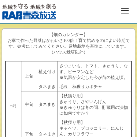
【畑のカレンダー】
お家で作った野菜はかわいさ100倍！育て始めるのによい時期で
す。参考にしてみてください。露地栽培を基準にしています。
（ハウス栽培以外）
さつまいも、トマト、きゅうり、な
植え付け
す、ピーマンなど
上旬
※気温が安定した今が苗の植え頃。
タネまき
毛豆、秋獲りカボチャ
【秋獲り用】
きゅうり、さやいんげん
中旬
タネまき
6月
※きゅうりは冬の間、貯蔵用の漬物
に如何ですか？
【秋獲り用】
キャベツ、ブロッコリー、にんじ
下旬
タネまき
ん、カリフラワー