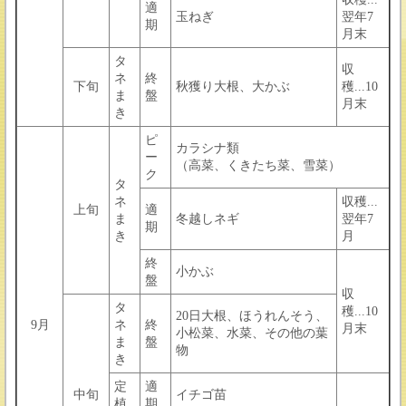
適
玉ねぎ
翌年7
期
月末
タ
収
ネ
終
下旬
秋獲り大根、大かぶ
穫...10
ま
盤
月末
き
ピ
カラシナ類
ー
（高菜、くきたち菜、雪菜）
ク
タ
ネ
収穫...
上旬
適
ま
冬越しネギ
翌年7
期
き
月
終
小かぶ
盤
収
タ
穫...10
20日大根、ほうれんそう、
9月
ネ
終
月末
小松菜、水菜、その他の葉
ま
盤
物
き
定
適
中旬
イチゴ苗
植
期