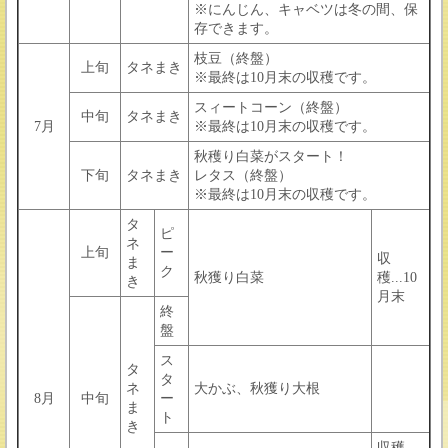
※にんじん、キャベツは冬の間、保
存できます。
枝豆（終盤）
上旬
タネまき
※最終は10月末の収穫です。
スィートコーン（終盤）
中旬
タネまき
7月
※最終は10月末の収穫です。
秋穫り白菜がスタート！
下旬
タネまき
レタス（終盤）
※最終は10月末の収穫です。
タ
ピ
ネ
上旬
ー
収
ま
ク
秋獲り白菜
穫...10
き
月末
終
盤
ス
タ
タ
ネ
大かぶ、秋獲り大根
8月
中旬
ー
ま
ト
き
収穫...