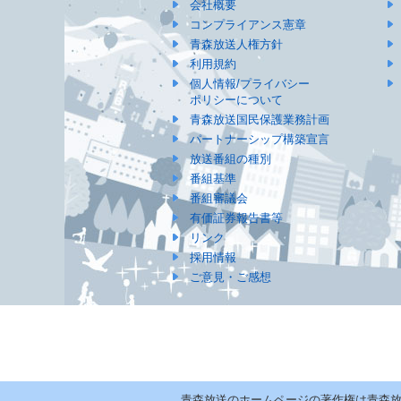
会社概要
コンプライアンス憲章
青森放送人権方針
利用規約
個人情報/プライバシー
ポリシーについて
青森放送国民保護業務計画
パートナーシップ構築宣言
放送番組の種別
番組基準
番組審議会
有価証券報告書等
リンク
採用情報
ご意見・ご感想
青森放送のホームページの著作権は青森