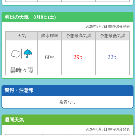
明日の天気 8月8日(土)
2026年8月7日 00時00分発表
天気
降水確率
予想最高気温
予想最低気温
60
29
22
%
℃
℃
曇時々雨
警報・注意報
発表なし
週間天気
2026年8月7日 00時00分発表