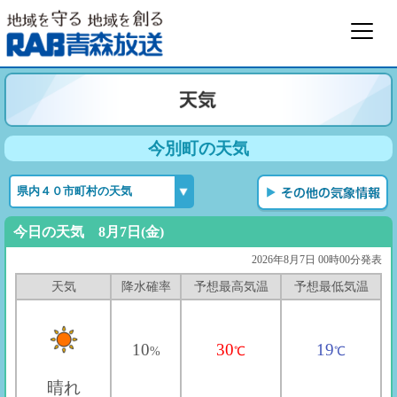
今別町の天気
今日の天気 8月7日(金)
2026年8月7日 00時00分発表
天気
降水確率
予想最高気温
予想最低気温
10
30
19
%
℃
℃
晴れ