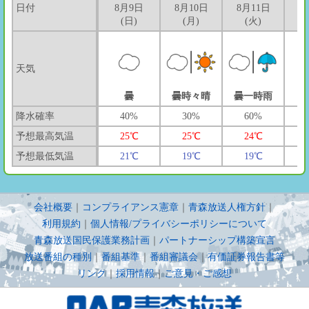
日付
8月9日
8月10日
8月11日
8
(日)
(月)
(火)
天気
曇
曇時々晴
曇一時雨
降水確率
40%
30%
60%
予想最高気温
25℃
25℃
24℃
予想最低気温
21℃
19℃
19℃
会社概要
｜
コンプライアンス憲章
｜
青森放送人権方針
｜
利用規約
｜
個人情報/プライバシーポリシーについて
青森放送国民保護業務計画
｜
パートナーシップ構築宣言
放送番組の種別
｜
番組基準
｜
番組審議会
｜
有価証券報告書等
リンク
｜
採用情報
｜
ご意見・ご感想