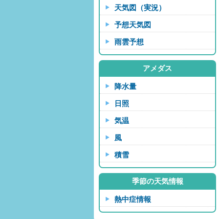
天気図（実況）
予想天気図
雨雲予想
アメダス
降水量
日照
気温
風
積雪
季節の天気情報
熱中症情報