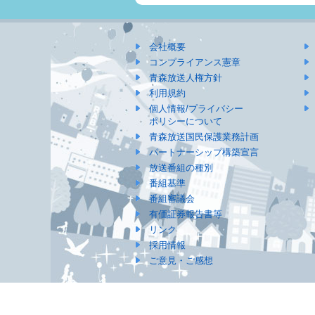
会社概要
コンプライアンス憲章
青森放送人権方針
利用規約
個人情報/プライバシー
ポリシーについて
青森放送国民保護業務計画
パートナーシップ構築宣言
放送番組の種別
番組基準
番組審議会
有価証券報告書等
リンク
採用情報
ご意見・ご感想