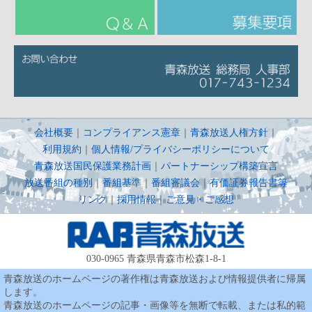
会社概要
｜
コンプライアンス憲章
｜
青森放送人権方針
｜
利用規約
｜
個人情報/プライバシーポリシーについて
青森放送国民保護業務計画
｜
パートナーシップ構築宣言
放送番組の種別
｜
番組基準
｜
番組審議会
｜
有価証券報告書等
リンク
｜
採用情報
｜
ご意見・ご感想
030-0965 青森県青森市松森1-8-1
青森放送のホームページの著作権は青森放送および情報提供者に帰属
します。
青森放送のホームページの記事・画像等を無断で転載、または私的範